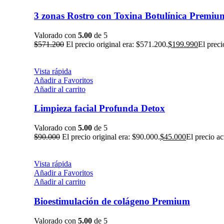
3 zonas Rostro con Toxina Botulínica Premiu
Valorado con
5.00
de 5
$
571.200
El precio original era: $571.200.
$
199.990
El preci
Vista rápida
Añadir a Favoritos
Añadir al carrito
Limpieza facial Profunda Detox
Valorado con
5.00
de 5
$
90.000
El precio original era: $90.000.
$
45.000
El precio ac
Vista rápida
Añadir a Favoritos
Añadir al carrito
Bioestimulación de colágeno Premium
Valorado con
5.00
de 5