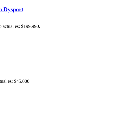
m Dysport
o actual es: $199.990.
tual es: $45.000.