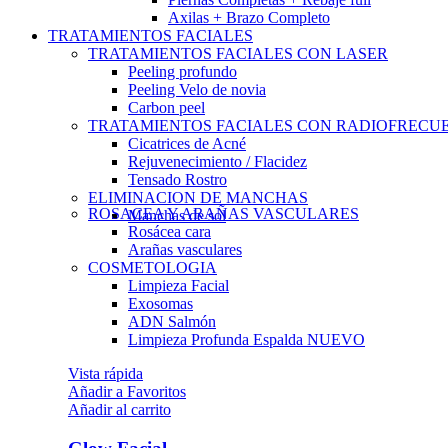
Axilas + Brazo Completo
TRATAMIENTOS FACIALES
TRATAMIENTOS FACIALES CON LASER
Peeling profundo
Peeling Velo de novia
Carbon peel
TRATAMIENTOS FACIALES CON RADIOFRECU
Cicatrices de Acné
Rejuvenecimiento / Flacidez
Tensado Rostro
ELIMINACION DE MANCHAS
ROSACEA Y ARAÑAS VASCULARES
Manchas de sol
Rosácea cara
Arañas vasculares
COSMETOLOGIA
Limpieza Facial
Exosomas
ADN Salmón
Limpieza Profunda Espalda
NUEVO
Vista rápida
Añadir a Favoritos
Añadir al carrito