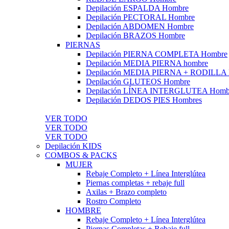
Depilación ESPALDA Hombre
Depilación PECTORAL Hombre
Depilación ABDOMEN Hombre
Depilación BRAZOS Hombre
PIERNAS
Depilación PIERNA COMPLETA Hombre
Depilación MEDIA PIERNA hombre
Depilación MEDIA PIERNA + RODILLA
Depilación GLUTEOS Hombre
Depilación LÍNEA INTERGLUTEA Homb
Depilación DEDOS PIES Hombres
VER TODO
VER TODO
VER TODO
Depilación KIDS
COMBOS & PACKS
MUJER
Rebaje Completo + Línea Interglútea
Piernas completas + rebaje full
Axilas + Brazo completo
Rostro Completo
HOMBRE
Rebaje Completo + Línea Interglútea
Piernas Completas + Rebaje full