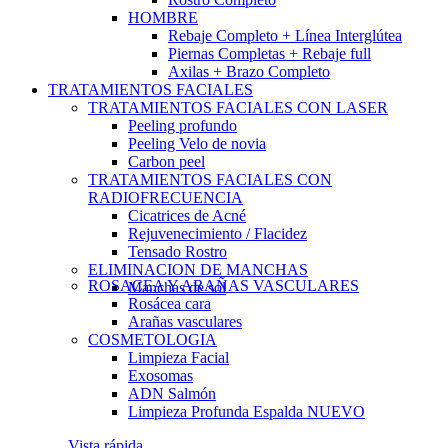
HOMBRE
Rebaje Completo + Línea Interglútea
Piernas Completas + Rebaje full
Axilas + Brazo Completo
TRATAMIENTOS FACIALES
TRATAMIENTOS FACIALES CON LASER
Peeling profundo
Peeling Velo de novia
Carbon peel
TRATAMIENTOS FACIALES CON
RADIOFRECUENCIA
Cicatrices de Acné
Rejuvenecimiento / Flacidez
Tensado Rostro
ELIMINACION DE MANCHAS
ROSACEA Y ARAÑAS VASCULARES
Manchas de sol
Rosácea cara
Arañas vasculares
COSMETOLOGIA
Limpieza Facial
Exosomas
ADN Salmón
Limpieza Profunda Espalda
NUEVO
Vista rápida