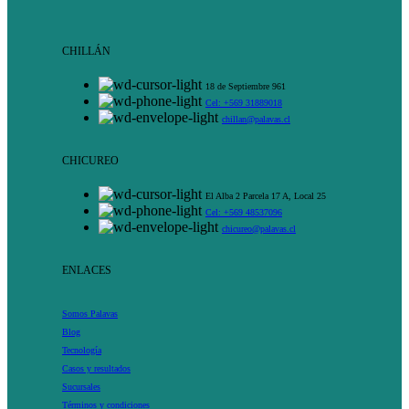
CHILLÁN
18 de Septiembre 961
Cel: +569 31889018
chillan@palavas.cl
CHICUREO
El Alba 2 Parcela 17 A, Local 25
Cel: +569 48537096
chicureo@palavas.cl
ENLACES
Somos Palavas
Blog
Tecnología
Casos y resultados
Sucursales
Términos y condiciones