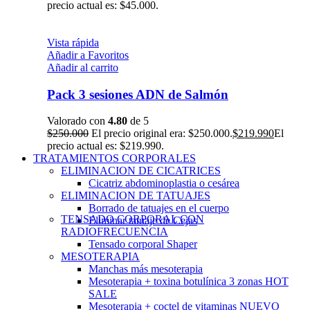
precio actual es: $45.000.
Vista rápida
Añadir a Favoritos
Añadir al carrito
Pack 3 sesiones ADN de Salmón
Valorado con
4.80
de 5
$
250.000
El precio original era: $250.000.
$
219.990
El
precio actual es: $219.990.
TRATAMIENTOS CORPORALES
ELIMINACION DE CICATRICES
Cicatriz abdominoplastia o cesárea
ELIMINACION DE TATUAJES
Borrado de tatuajes en el cuerpo
TENSADO CORPORAL CON
Eliminar tatuaje de Cejas
RADIOFRECUENCIA
Tensado corporal Shaper
MESOTERAPIA
Manchas más mesoterapia
Mesoterapia + toxina botulínica 3 zonas
HOT
SALE
Mesoterapia + coctel de vitaminas
NUEVO