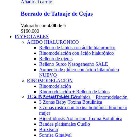
Añadir al carrito
Borrado de Tatuaje de Cejas
Valorado con
4.00
de 5
$
160.000
INYECTABLES
ACIDO HIALURONICO
Relleno de labios con ácido hialuronico
Rinomodelación con ácido hialurónico
Relleno de ojeras
Relleno Surco Nasogeneano
SALE
Aumento de glúteo con ácido hilaurónico
NUEVO
RINOMODELACION
Rinomodelación
Rinomodelación + Relleno de labios
TOXINA BUTOLÍNICA
3 Zonas Toxina Botulínica + Rinomodelación
3 Zonas Baby Toxina Botulínica
3 zonas rostro con toxina botulínica hombre o
mujer
Hiperhidrosis Axilar con Toxina Botulínica
Bandas platismales Cuello
Bruxismo
Sonrisa Gingival