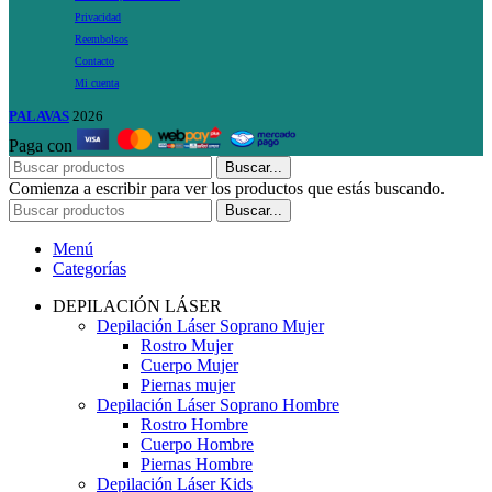
Privacidad
Reembolsos
Contacto
Mi cuenta
PALAVAS
2026
Paga con
Buscar...
Comienza a escribir para ver los productos que estás buscando.
Buscar...
Menú
Categorías
DEPILACIÓN LÁSER
Depilación Láser Soprano Mujer
Rostro Mujer
Cuerpo Mujer
Piernas mujer
Depilación Láser Soprano Hombre
Rostro Hombre
Cuerpo Hombre
Piernas Hombre
Depilación Láser Kids