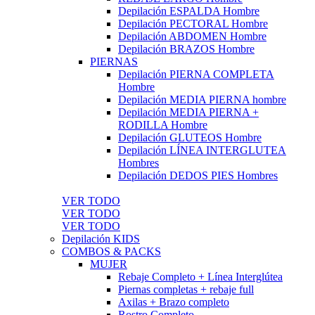
Depilación ESPALDA Hombre
Depilación PECTORAL Hombre
Depilación ABDOMEN Hombre
Depilación BRAZOS Hombre
PIERNAS
Depilación PIERNA COMPLETA
Hombre
Depilación MEDIA PIERNA hombre
Depilación MEDIA PIERNA +
RODILLA Hombre
Depilación GLUTEOS Hombre
Depilación LÍNEA INTERGLUTEA
Hombres
Depilación DEDOS PIES Hombres
VER TODO
VER TODO
VER TODO
Depilación KIDS
COMBOS & PACKS
MUJER
Rebaje Completo + Línea Interglútea
Piernas completas + rebaje full
Axilas + Brazo completo
Rostro Completo