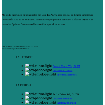
Mejora tu experiencia en tratamientos con láser. En Palavas cada paciente es distinto, entregamos
información clara de los resultados, contamos con por personal calificado, el láser es seguro y los
resultados óptimos. Somos una clínica estética especialista en láser.
Palavas Depilación Laser Ltda – RUT 76.297.938-1
Representante legal: Fernando Martínez
LAS CONDES
Cerro el Plomo 5931, 0f 807
Cel: +569 87226405
lascondes@palavas.cl
LA DEHESA
Av. La Dehesa 440, Of. 704
Cel: +569 65072455
ladehesa@palavas.cl