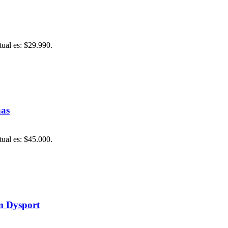
tual es: $29.990.
nas
tual es: $45.000.
m Dysport