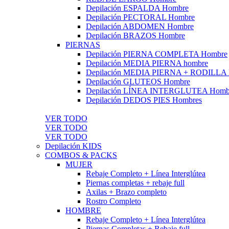
Depilación ESPALDA Hombre
Depilación PECTORAL Hombre
Depilación ABDOMEN Hombre
Depilación BRAZOS Hombre
PIERNAS
Depilación PIERNA COMPLETA Hombre
Depilación MEDIA PIERNA hombre
Depilación MEDIA PIERNA + RODILLA
Depilación GLUTEOS Hombre
Depilación LÍNEA INTERGLUTEA Homb
Depilación DEDOS PIES Hombres
VER TODO
VER TODO
VER TODO
Depilación KIDS
COMBOS & PACKS
MUJER
Rebaje Completo + Línea Interglútea
Piernas completas + rebaje full
Axilas + Brazo completo
Rostro Completo
HOMBRE
Rebaje Completo + Línea Interglútea
Piernas Completas + Rebaje full