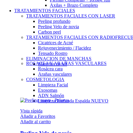
Axilas + Brazo Completo
TRATAMIENTOS FACIALES
TRATAMIENTOS FACIALES CON LASER
Peeling profundo
Peeling Velo de novia
Carbon peel
TRATAMIENTOS FACIALES CON RADIOFRECU
Cicatrices de Acné
Rejuvenecimiento / Flacidez
Tensado Rostro
ELIMINACION DE MANCHAS
ROSACEA Y ARAÑAS VASCULARES
Manchas de sol
Rosácea cara
Arañas vasculares
COSMETOLOGIA
Limpieza Facial
Exosomas
ADN Salmón
Limpieza Profunda Espalda
NUEVO
Vista rápida
Añadir a Favoritos
Añadir al carrito