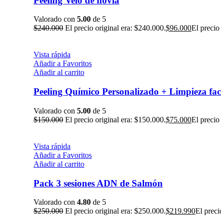
Peeling Velo de novia
Valorado con
5.00
de 5
$
240.000
El precio original era: $240.000.
$
96.000
El precio
Vista rápida
Añadir a Favoritos
Añadir al carrito
Peeling Químico Personalizado + Limpieza fa
Valorado con
5.00
de 5
$
150.000
El precio original era: $150.000.
$
75.000
El precio
Vista rápida
Añadir a Favoritos
Añadir al carrito
Pack 3 sesiones ADN de Salmón
Valorado con
4.80
de 5
$
250.000
El precio original era: $250.000.
$
219.990
El preci