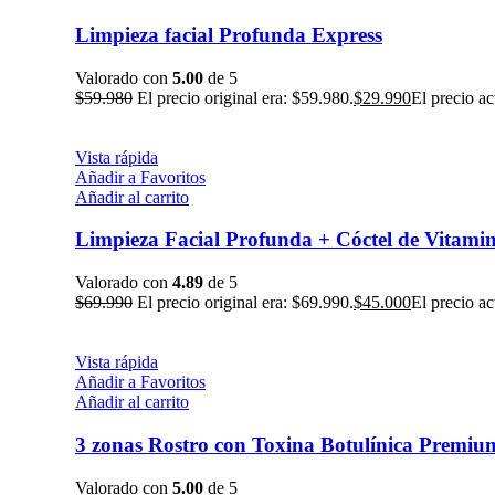
Limpieza facial Profunda Express
Valorado con
5.00
de 5
$
59.980
El precio original era: $59.980.
$
29.990
El precio ac
Vista rápida
Añadir a Favoritos
Añadir al carrito
Limpieza Facial Profunda + Cóctel de Vitami
Valorado con
4.89
de 5
$
69.990
El precio original era: $69.990.
$
45.000
El precio ac
Vista rápida
Añadir a Favoritos
Añadir al carrito
3 zonas Rostro con Toxina Botulínica Premiu
Valorado con
5.00
de 5