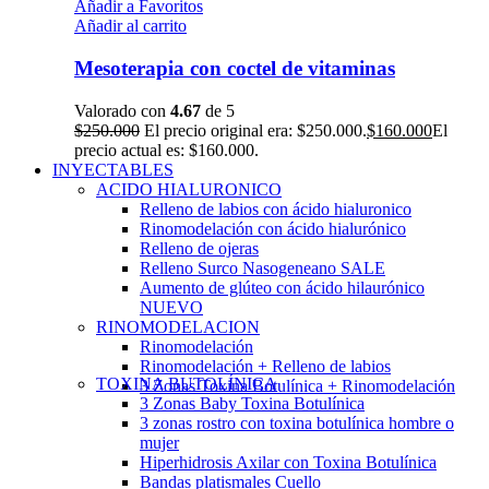
Añadir a Favoritos
Añadir al carrito
Mesoterapia con coctel de vitaminas
Valorado con
4.67
de 5
$
250.000
El precio original era: $250.000.
$
160.000
El
precio actual es: $160.000.
INYECTABLES
ACIDO HIALURONICO
Relleno de labios con ácido hialuronico
Rinomodelación con ácido hialurónico
Relleno de ojeras
Relleno Surco Nasogeneano
SALE
Aumento de glúteo con ácido hilaurónico
NUEVO
RINOMODELACION
Rinomodelación
Rinomodelación + Relleno de labios
TOXINA BUTOLÍNICA
3 Zonas Toxina Botulínica + Rinomodelación
3 Zonas Baby Toxina Botulínica
3 zonas rostro con toxina botulínica hombre o
mujer
Hiperhidrosis Axilar con Toxina Botulínica
Bandas platismales Cuello