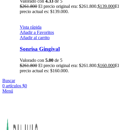
Valorado con
4.33
de 5
$
261.800
El precio original era: $261.800.
$
139.000
El
precio actual es: $139.000.
Vista rápida
Añadir a Favoritos
Añadir al carrito
Sonrisa Gingival
Valorado con
5.00
de 5
$
261.800
El precio original era: $261.800.
$
160.000
El
precio actual es: $160.000.
Buscar
0
artículos
$
0
Menú