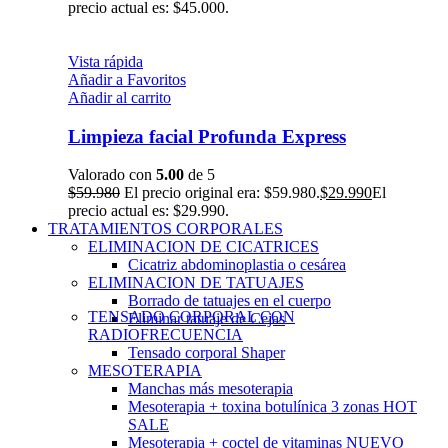
precio actual es: $45.000.
Vista rápida
Añadir a Favoritos
Añadir al carrito
Limpieza facial Profunda Express
Valorado con
5.00
de 5
$
59.980
El precio original era: $59.980.
$
29.990
El
precio actual es: $29.990.
TRATAMIENTOS CORPORALES
ELIMINACION DE CICATRICES
Cicatriz abdominoplastia o cesárea
ELIMINACION DE TATUAJES
Borrado de tatuajes en el cuerpo
TENSADO CORPORAL CON
Eliminar tatuaje de Cejas
RADIOFRECUENCIA
Tensado corporal Shaper
MESOTERAPIA
Manchas más mesoterapia
Mesoterapia + toxina botulínica 3 zonas
HOT
SALE
Mesoterapia + coctel de vitaminas
NUEVO