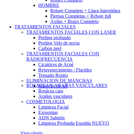
HOMBRE
Rebaje Completo + Línea Interglútea
Piernas Completas + Rebaje full
Axilas + Brazo Completo
TRATAMIENTOS FACIALES
TRATAMIENTOS FACIALES CON LASER
Peeling profundo
Peeling Velo de novia
Carbon peel
TRATAMIENTOS FACIALES CON
RADIOFRECUENCIA
Cicatrices de Acné
Rejuvenecimiento / Flacidez
Tensado Rostro
ELIMINACION DE MANCHAS
ROSACEA Y ARAÑAS VASCULARES
Manchas de sol
Rosácea cara
Arañas vasculares
COSMETOLOGIA
Limpieza Facial
Exosomas
ADN Salmón
Limpieza Profunda Espalda
NUEVO
Vista rápida