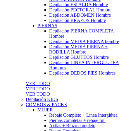
Depilación ESPALDA Hombre
Depilación PECTORAL Hombre
Depilación ABDOMEN Hombre
Depilación BRAZOS Hombre
PIERNAS
Depilación PIERNA COMPLETA
Hombre
Depilación MEDIA PIERNA hombre
Depilación MEDIA PIERNA +
RODILLA Hombre
Depilación GLUTEOS Hombre
Depilación LÍNEA INTERGLUTEA
Hombres
Depilación DEDOS PIES Hombres
VER TODO
VER TODO
VER TODO
Depilación KIDS
COMBOS & PACKS
MUJER
Rebaje Completo + Línea Interglútea
Piernas completas + rebaje full
Axilas + Brazo completo
Rostro Completo