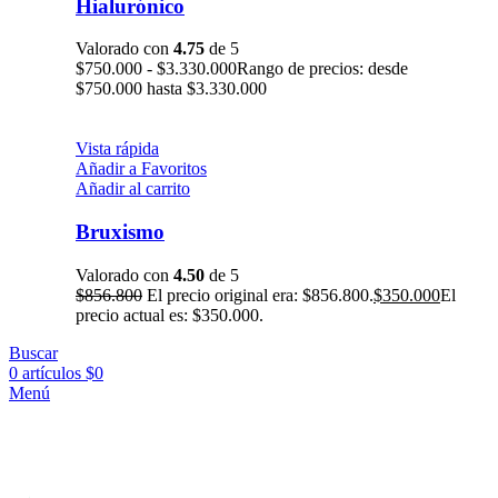
Hialurónico
Valorado con
4.75
de 5
$
750.000
-
$
3.330.000
Rango de precios: desde
$750.000 hasta $3.330.000
Vista rápida
Añadir a Favoritos
Añadir al carrito
Bruxismo
Valorado con
4.50
de 5
$
856.800
El precio original era: $856.800.
$
350.000
El
precio actual es: $350.000.
Buscar
0
artículos
$
0
Menú