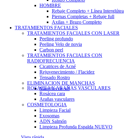
HOMBRE
Rebaje Completo + Línea Interglútea
Piernas Completas + Rebaje full
Axilas + Brazo Completo
TRATAMIENTOS FACIALES
TRATAMIENTOS FACIALES CON LASER
Peeling profundo
Peeling Velo de novia
Carbon peel
TRATAMIENTOS FACIALES CON
RADIOFRECUENCIA
Cicatrices de Acné
Rejuvenecimiento / Flacidez
Tensado Rostro
ELIMINACION DE MANCHAS
ROSACEA Y ARAÑAS VASCULARES
Manchas de sol
Rosácea cara
Arañas vasculares
COSMETOLOGIA
Limpieza Facial
Exosomas
ADN Salmón
Limpieza Profunda Espalda
NUEVO
Vista rápida