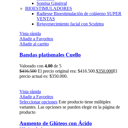
Sonrisa Gingival
BIOESTIMULADORES
Radiesse Bioestimulación de colágeno
SUPER
VENTAS
Rejuvenecimiento facial con Sculptra
Vista rápida
Añadir a Favoritos
Añadir al carrito
Bandas platismales Cuello
Valorado con
4.00
de 5
$
416.500
El precio original era: $416.500.
$
350.000
El
precio actual es: $350.000.
Vista rápida
Añadir a Favoritos
Seleccionar opciones
Este producto tiene múltiples
variantes. Las opciones se pueden elegir en la página de
producto
Aumento de Glúteos con Ácido