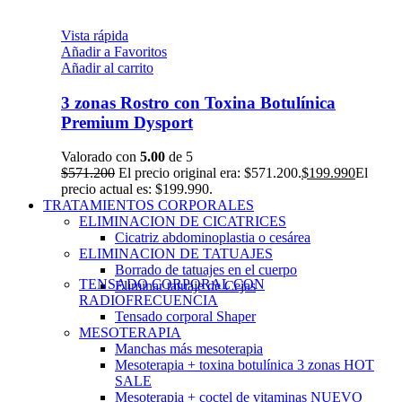
Vista rápida
Añadir a Favoritos
Añadir al carrito
3 zonas Rostro con Toxina Botulínica
Premium Dysport
Valorado con
5.00
de 5
$
571.200
El precio original era: $571.200.
$
199.990
El
precio actual es: $199.990.
TRATAMIENTOS CORPORALES
ELIMINACION DE CICATRICES
Cicatriz abdominoplastia o cesárea
ELIMINACION DE TATUAJES
Borrado de tatuajes en el cuerpo
TENSADO CORPORAL CON
Eliminar tatuaje de Cejas
RADIOFRECUENCIA
Tensado corporal Shaper
MESOTERAPIA
Manchas más mesoterapia
Mesoterapia + toxina botulínica 3 zonas
HOT
SALE
Mesoterapia + coctel de vitaminas
NUEVO