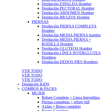
Depilación ESPALDA Hombre
Depilación PECTORAL Hombre
Depilación ABDOMEN Hombre
Depilación BRAZOS Hombre
PIERNAS
Depilación PIERNA COMPLETA
Hombre
Depilación MEDIA PIERNA hombre
Depilación MEDIA PIERNA +
RODILLA Hombre
Depilación GLUTEOS Hombre
Depilación LÍNEA INTERGLUTEA
Hombres
Depilación DEDOS PIES Hombres
VER TODO
VER TODO
VER TODO
Depilación KIDS
COMBOS & PACKS
MUJER
Rebaje Completo + Línea Interglútea
Piernas completas + rebaje full
Axilas + Brazo completo
Rostro Completo