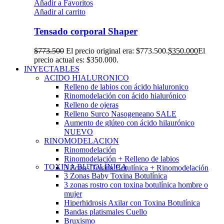
Añadir a Favoritos
Añadir al carrito
Tensado corporal Shaper
$
773.500
El precio original era: $773.500.
$
350.000
El
precio actual es: $350.000.
INYECTABLES
ACIDO HIALURONICO
Relleno de labios con ácido hialuronico
Rinomodelación con ácido hialurónico
Relleno de ojeras
Relleno Surco Nasogeneano
SALE
Aumento de glúteo con ácido hilaurónico
NUEVO
RINOMODELACION
Rinomodelación
Rinomodelación + Relleno de labios
TOXINA BUTOLÍNICA
3 Zonas Toxina Botulínica + Rinomodelación
3 Zonas Baby Toxina Botulínica
3 zonas rostro con toxina botulínica hombre o
mujer
Hiperhidrosis Axilar con Toxina Botulínica
Bandas platismales Cuello
Bruxismo