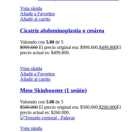
Vista rápida
Añadir a Favoritos
Añadir al carrito
Cicatriz abdominoplastia o cesárea
Valorado con
5.00
de 5
$
999.600
El precio original era: $999.600.
$
499.800
El
precio actual es: $499.800.
Vista rápida
Añadir a Favoritos
Añadir al carrito
Meso Skinbooster (1 sesión)
Valorado con
5.00
de 5
$
500.000
El precio original era: $500.000.
$
260.000
El
precio actual es: $260.000.
Vista rápida