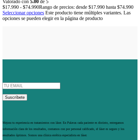
Valorado con
5.00
de 5
$
17.990
-
$
74.990
Rango de precios: desde $17.990 hasta $74.990
Seleccionar opciones
Este producto tiene múltiples variantes. Las
opciones se pueden elegir en la página de producto
Mejora tu experiencia en tratamientos con láser. En Palavas cada paciente es distinto, entregamos
información clara de los resultados, contamos con por personal calificado, el láser es seguro y los
resultados óptimos. Somos una clínica estética especialista en láser.