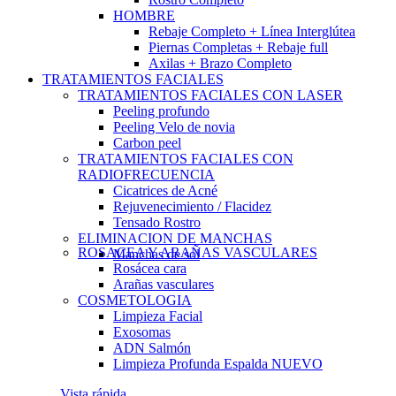
HOMBRE
Rebaje Completo + Línea Interglútea
Piernas Completas + Rebaje full
Axilas + Brazo Completo
TRATAMIENTOS FACIALES
TRATAMIENTOS FACIALES CON LASER
Peeling profundo
Peeling Velo de novia
Carbon peel
TRATAMIENTOS FACIALES CON
RADIOFRECUENCIA
Cicatrices de Acné
Rejuvenecimiento / Flacidez
Tensado Rostro
ELIMINACION DE MANCHAS
ROSACEA Y ARAÑAS VASCULARES
Manchas de sol
Rosácea cara
Arañas vasculares
COSMETOLOGIA
Limpieza Facial
Exosomas
ADN Salmón
Limpieza Profunda Espalda
NUEVO
Vista rápida