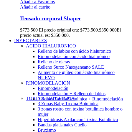
Añadir a Favoritos
Añadir al carrito
Tensado corporal Shaper
$
773.500
El precio original era: $773.500.
$
350.000
El
precio actual es: $350.000.
INYECTABLES
ACIDO HIALURONICO
Relleno de labios con ácido hialuronico
Rinomodelación con ácido hialurónico
Relleno de ojeras
Relleno Surco Nasogeneano
SALE
Aumento de glúteo con ácido hilaurónico
NUEVO
RINOMODELACION
Rinomodelación
Rinomodelación + Relleno de labios
TOXINA BUTOLÍNICA
3 Zonas Toxina Botulínica + Rinomodelación
3 Zonas Baby Toxina Botulínica
3 zonas rostro con toxina botulínica hombre o
mujer
Hiperhidrosis Axilar con Toxina Botulínica
Bandas platismales Cuello
Bruxismo