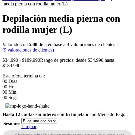
media pierna con rodilla mujer (L)
Depilación media pierna con
rodilla mujer (L)
Valorado con
5.00
de 5 en base a
9
valoraciones de clientes
(
9
valoraciones de clientes)
$
34.990
-
$
189.990
Rango de precios: desde $34.990 hasta
$189.990
Esta oferta termina en:
00
Días
00
Hrs.
00
Min.
00
Seg.
Hasta 12 cuotas sin interés con tu tarjeta o
con Mercado Pago.
Sesiones
Limpiar
¿Hablamos sobre Depilación media pierna con rodilla mujer (L) por