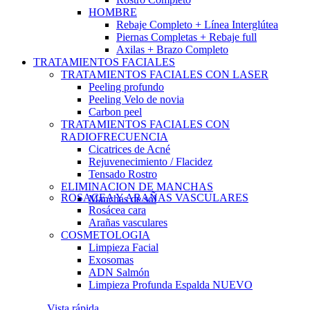
HOMBRE
Rebaje Completo + Línea Interglútea
Piernas Completas + Rebaje full
Axilas + Brazo Completo
TRATAMIENTOS FACIALES
TRATAMIENTOS FACIALES CON LASER
Peeling profundo
Peeling Velo de novia
Carbon peel
TRATAMIENTOS FACIALES CON
RADIOFRECUENCIA
Cicatrices de Acné
Rejuvenecimiento / Flacidez
Tensado Rostro
ELIMINACION DE MANCHAS
ROSACEA Y ARAÑAS VASCULARES
Manchas de sol
Rosácea cara
Arañas vasculares
COSMETOLOGIA
Limpieza Facial
Exosomas
ADN Salmón
Limpieza Profunda Espalda
NUEVO
Vista rápida