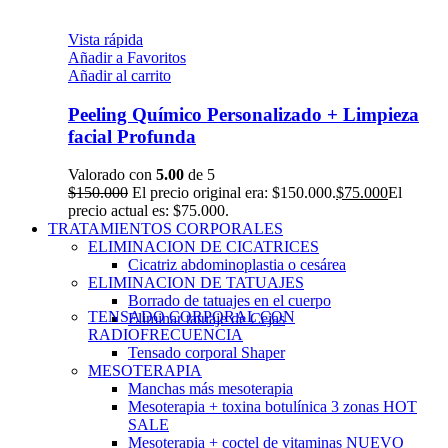
Vista rápida
Añadir a Favoritos
Añadir al carrito
Peeling Químico Personalizado + Limpieza
facial Profunda
Valorado con
5.00
de 5
$
150.000
El precio original era: $150.000.
$
75.000
El
precio actual es: $75.000.
TRATAMIENTOS CORPORALES
ELIMINACION DE CICATRICES
Cicatriz abdominoplastia o cesárea
ELIMINACION DE TATUAJES
Borrado de tatuajes en el cuerpo
TENSADO CORPORAL CON
Eliminar tatuaje de Cejas
RADIOFRECUENCIA
Tensado corporal Shaper
MESOTERAPIA
Manchas más mesoterapia
Mesoterapia + toxina botulínica 3 zonas
HOT
SALE
Mesoterapia + coctel de vitaminas
NUEVO