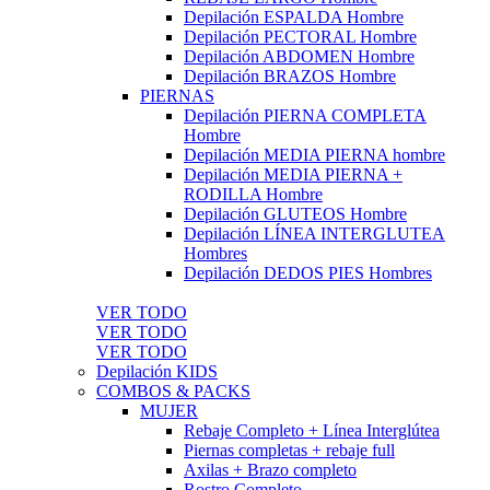
Depilación ESPALDA Hombre
Depilación PECTORAL Hombre
Depilación ABDOMEN Hombre
Depilación BRAZOS Hombre
PIERNAS
Depilación PIERNA COMPLETA
Hombre
Depilación MEDIA PIERNA hombre
Depilación MEDIA PIERNA +
RODILLA Hombre
Depilación GLUTEOS Hombre
Depilación LÍNEA INTERGLUTEA
Hombres
Depilación DEDOS PIES Hombres
VER TODO
VER TODO
VER TODO
Depilación KIDS
COMBOS & PACKS
MUJER
Rebaje Completo + Línea Interglútea
Piernas completas + rebaje full
Axilas + Brazo completo
Rostro Completo