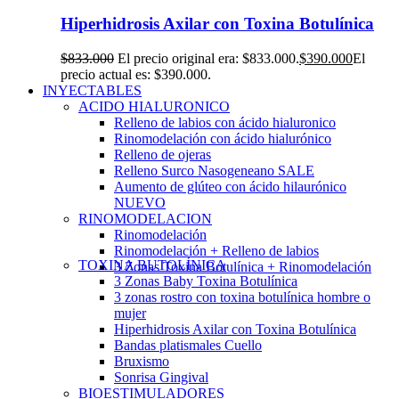
Hiperhidrosis Axilar con Toxina Botulínica
$
833.000
El precio original era: $833.000.
$
390.000
El
precio actual es: $390.000.
INYECTABLES
ACIDO HIALURONICO
Relleno de labios con ácido hialuronico
Rinomodelación con ácido hialurónico
Relleno de ojeras
Relleno Surco Nasogeneano
SALE
Aumento de glúteo con ácido hilaurónico
NUEVO
RINOMODELACION
Rinomodelación
Rinomodelación + Relleno de labios
TOXINA BUTOLÍNICA
3 Zonas Toxina Botulínica + Rinomodelación
3 Zonas Baby Toxina Botulínica
3 zonas rostro con toxina botulínica hombre o
mujer
Hiperhidrosis Axilar con Toxina Botulínica
Bandas platismales Cuello
Bruxismo
Sonrisa Gingival
BIOESTIMULADORES