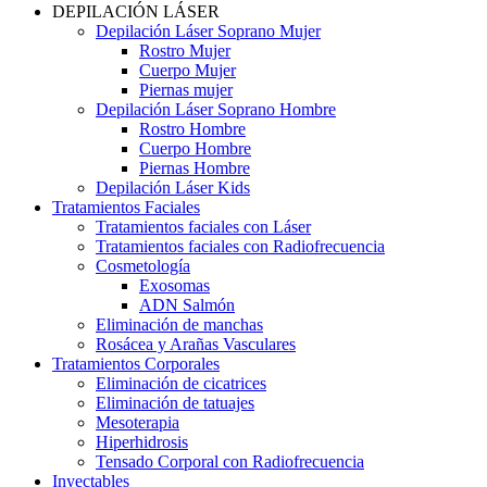
DEPILACIÓN LÁSER
Depilación Láser Soprano Mujer
Rostro Mujer
Cuerpo Mujer
Piernas mujer
Depilación Láser Soprano Hombre
Rostro Hombre
Cuerpo Hombre
Piernas Hombre
Depilación Láser Kids
Tratamientos Faciales
Tratamientos faciales con Láser
Tratamientos faciales con Radiofrecuencia
Cosmetología
Exosomas
ADN Salmón
Eliminación de manchas
Rosácea y Arañas Vasculares
Tratamientos Corporales
Eliminación de cicatrices
Eliminación de tatuajes
Mesoterapia
Hiperhidrosis
Tensado Corporal con Radiofrecuencia
Inyectables