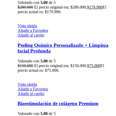
Valorado con
5.00
de 5
$
280.000
El precio original era: $280.000.
$
179.990
El
precio actual es: $179.990.
Vista rápida
Añadir a Favoritos
Añadir al carrito
Peeling Químico Personalizado + Limpieza
facial Profunda
Valorado con
5.00
de 5
$
150.000
El precio original era: $150.000.
$
75.000
El
precio actual es: $75.000.
Vista rápida
Añadir a Favoritos
Añadir al carrito
Bioestimulación de colágeno Premium
Valorado con
5.00
de 5