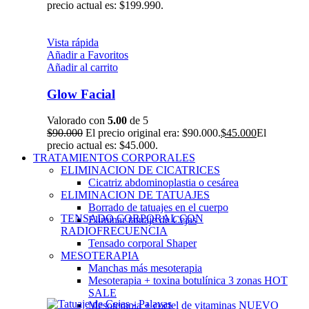
precio actual es: $199.990.
Vista rápida
Añadir a Favoritos
Añadir al carrito
Glow Facial
Valorado con
5.00
de 5
$
90.000
El precio original era: $90.000.
$
45.000
El
precio actual es: $45.000.
TRATAMIENTOS CORPORALES
ELIMINACION DE CICATRICES
Cicatriz abdominoplastia o cesárea
ELIMINACION DE TATUAJES
Borrado de tatuajes en el cuerpo
TENSADO CORPORAL CON
Eliminar tatuaje de Cejas
RADIOFRECUENCIA
Tensado corporal Shaper
MESOTERAPIA
Manchas más mesoterapia
Mesoterapia + toxina botulínica 3 zonas
HOT
SALE
Mesoterapia + coctel de vitaminas
NUEVO