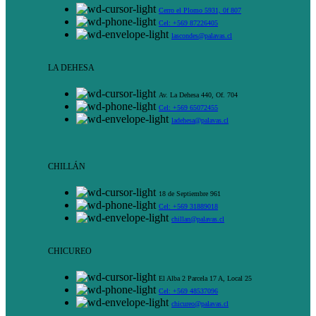
Cerro el Plomo 5931, 0f 807
Cel: +569 87226405
lascondes@palavas.cl
LA DEHESA
Av. La Dehesa 440, Of. 704
Cel: +569 65072455
ladehesa@palavas.cl
CHILLÁN
18 de Septiembre 961
Cel: +569 31889018
chillan@palavas.cl
CHICUREO
El Alba 2 Parcela 17 A, Local 25
Cel: +569 48537096
chicureo@palavas.cl