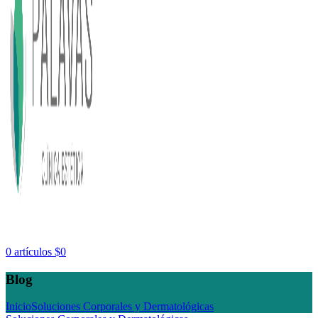
0
artículos
$
0
Blog
Inicio
Soluciones Corporales y Dermatológicas