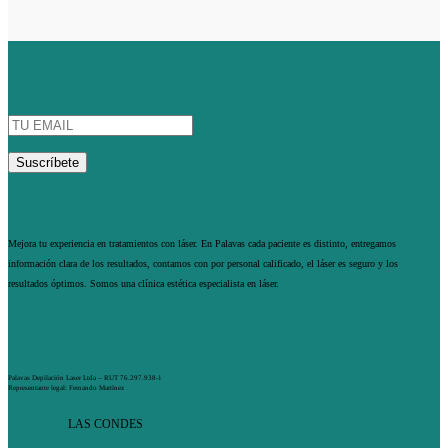
Mejora tu experiencia en tratamientos con láser. En Palavas cada paciente es distinto, entregamos
información clara de los resultados, contamos con por personal calificado, el láser es seguro y los
resultados óptimos. Somos una clínica estética especialista en láser.
Palavas Depilación Laser Ltda – RUT 76.297.938-1
Representante legal: Fernando Martínez
LAS CONDES