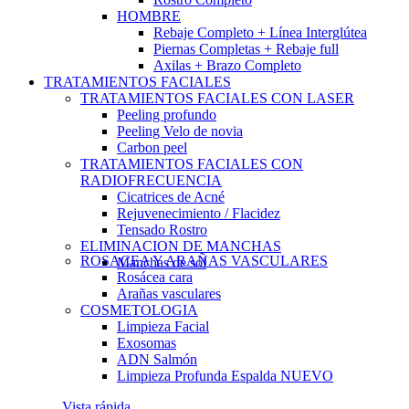
HOMBRE
Rebaje Completo + Línea Interglútea
Piernas Completas + Rebaje full
Axilas + Brazo Completo
TRATAMIENTOS FACIALES
TRATAMIENTOS FACIALES CON LASER
Peeling profundo
Peeling Velo de novia
Carbon peel
TRATAMIENTOS FACIALES CON
RADIOFRECUENCIA
Cicatrices de Acné
Rejuvenecimiento / Flacidez
Tensado Rostro
ELIMINACION DE MANCHAS
ROSACEA Y ARAÑAS VASCULARES
Manchas de sol
Rosácea cara
Arañas vasculares
COSMETOLOGIA
Limpieza Facial
Exosomas
ADN Salmón
Limpieza Profunda Espalda
NUEVO
Vista rápida