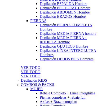
Depilación ESPALDA Hombre
Depilación PECTORAL Hombre
Depilación ABDOMEN Hombre
Depilación BRAZOS Hombre
PIERNAS
Depilación PIERNA COMPLETA
Hombre
Depilación MEDIA PIERNA hombre
Depilación MEDIA PIERNA +
RODILLA Hombre
Depilación GLUTEOS Hombre
Depilación LÍNEA INTERGLUTEA
Hombres
Depilación DEDOS PIES Hombres
VER TODO
VER TODO
VER TODO
Depilación KIDS
COMBOS & PACKS
MUJER
Rebaje Completo + Línea Interglútea
Piernas completas + rebaje full
Axilas + Brazo completo
Rostro Completo