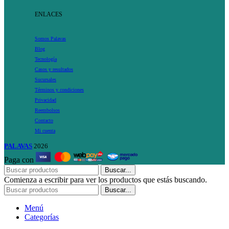
ENLACES
Somos Palavas
Blog
Tecnología
Casos y resultados
Sucursales
Términos y condiciones
Privacidad
Reembolsos
Contacto
Mi cuenta
PALAVAS
2026
Paga con
Buscar...
Comienza a escribir para ver los productos que estás buscando.
Buscar...
Menú
Categorías