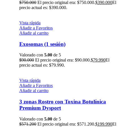
$
750.000
El precio original era: $750.000.
$
390.000
El
precio actual es: $390.000.
Vista rápida
Añadir a Favoritos
Añadir al carrito
Exosomas (1 sesión)
Valorado con
5.00
de 5
$
90.000
El precio original era: $90.000.
$
79.990
El
precio actual es: $79.990.
Vista rápida
Añadir a Favoritos
Añadir al carrito
3 zonas Rostro con Toxina Botulínica
Premium Dysport
Valorado con
5.00
de 5
$
571.200
El precio original era: $571.200.
$
199.990
El