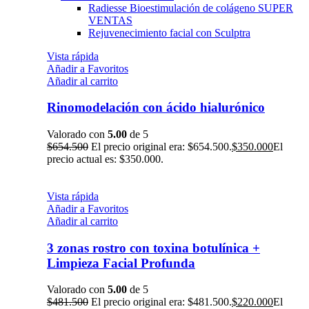
Radiesse Bioestimulación de colágeno
SUPER
VENTAS
Rejuvenecimiento facial con Sculptra
Vista rápida
Añadir a Favoritos
Añadir al carrito
Rinomodelación con ácido hialurónico
Valorado con
5.00
de 5
$
654.500
El precio original era: $654.500.
$
350.000
El
precio actual es: $350.000.
Vista rápida
Añadir a Favoritos
Añadir al carrito
3 zonas rostro con toxina botulínica +
Limpieza Facial Profunda
Valorado con
5.00
de 5
$
481.500
El precio original era: $481.500.
$
220.000
El