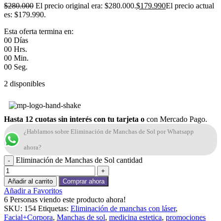
$
280.000
El precio original era: $280.000.
$
179.990
El precio actual
es: $179.990.
Esta oferta termina en:
00
Días
00
Hrs.
00
Min.
00
Seg.
2 disponibles
Hasta 12 cuotas sin interés con tu tarjeta o
con Mercado Pago.
¿Hablamos sobre Eliminación de Manchas de Sol por Whatsapp
ahora?
Eliminación de Manchas de Sol cantidad
Añadir al carrito
Comprar ahora
Añadir a Favoritos
6
Personas viendo este producto ahora!
SKU:
154
Etiquetas:
Eliminación de manchas con láser
,
Facial+Corpora
,
Manchas de sol
,
medicina estetica
,
promociones