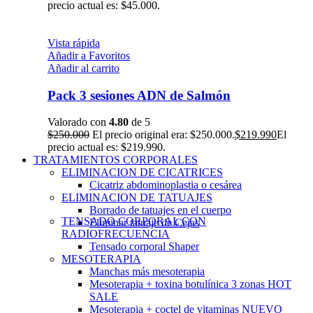
precio actual es: $45.000.
Vista rápida
Añadir a Favoritos
Añadir al carrito
Pack 3 sesiones ADN de Salmón
Valorado con
4.80
de 5
$
250.000
El precio original era: $250.000.
$
219.990
El
precio actual es: $219.990.
TRATAMIENTOS CORPORALES
ELIMINACION DE CICATRICES
Cicatriz abdominoplastia o cesárea
ELIMINACION DE TATUAJES
Borrado de tatuajes en el cuerpo
TENSADO CORPORAL CON
Eliminar tatuaje de Cejas
RADIOFRECUENCIA
Tensado corporal Shaper
MESOTERAPIA
Manchas más mesoterapia
Mesoterapia + toxina botulínica 3 zonas
HOT
SALE
Mesoterapia + coctel de vitaminas
NUEVO