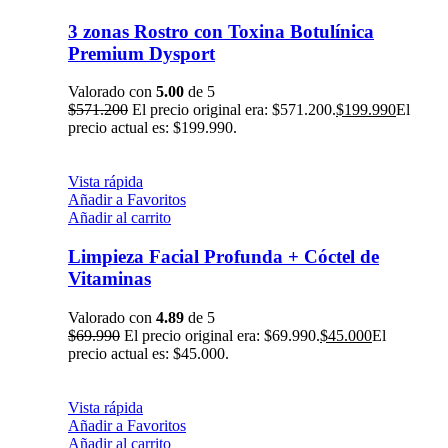
3 zonas Rostro con Toxina Botulínica
Premium Dysport
Valorado con
5.00
de 5
$
571.200
El precio original era: $571.200.
$
199.990
El
precio actual es: $199.990.
Vista rápida
Añadir a Favoritos
Añadir al carrito
Limpieza Facial Profunda + Cóctel de
Vitaminas
Valorado con
4.89
de 5
$
69.990
El precio original era: $69.990.
$
45.000
El
precio actual es: $45.000.
Vista rápida
Añadir a Favoritos
Añadir al carrito