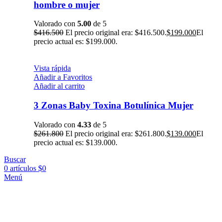
hombre o mujer
Valorado con
5.00
de 5
$
416.500
El precio original era: $416.500.
$
199.000
El
precio actual es: $199.000.
Vista rápida
Añadir a Favoritos
Añadir al carrito
3 Zonas Baby Toxina Botulínica Mujer
Valorado con
4.33
de 5
$
261.800
El precio original era: $261.800.
$
139.000
El
precio actual es: $139.000.
Buscar
0
artículos
$
0
Menú