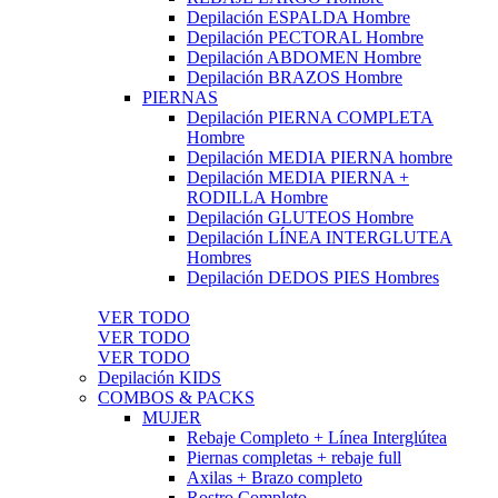
Depilación ESPALDA Hombre
Depilación PECTORAL Hombre
Depilación ABDOMEN Hombre
Depilación BRAZOS Hombre
PIERNAS
Depilación PIERNA COMPLETA
Hombre
Depilación MEDIA PIERNA hombre
Depilación MEDIA PIERNA +
RODILLA Hombre
Depilación GLUTEOS Hombre
Depilación LÍNEA INTERGLUTEA
Hombres
Depilación DEDOS PIES Hombres
VER TODO
VER TODO
VER TODO
Depilación KIDS
COMBOS & PACKS
MUJER
Rebaje Completo + Línea Interglútea
Piernas completas + rebaje full
Axilas + Brazo completo
Rostro Completo