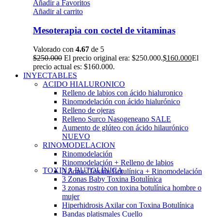
Añadir a Favoritos
Añadir al carrito
Mesoterapia con coctel de vitaminas
Valorado con
4.67
de 5
$
250.000
El precio original era: $250.000.
$
160.000
El
precio actual es: $160.000.
INYECTABLES
ACIDO HIALURONICO
Relleno de labios con ácido hialuronico
Rinomodelación con ácido hialurónico
Relleno de ojeras
Relleno Surco Nasogeneano
SALE
Aumento de glúteo con ácido hilaurónico
NUEVO
RINOMODELACION
Rinomodelación
Rinomodelación + Relleno de labios
TOXINA BUTOLÍNICA
3 Zonas Toxina Botulínica + Rinomodelación
3 Zonas Baby Toxina Botulínica
3 zonas rostro con toxina botulínica hombre o
mujer
Hiperhidrosis Axilar con Toxina Botulínica
Bandas platismales Cuello