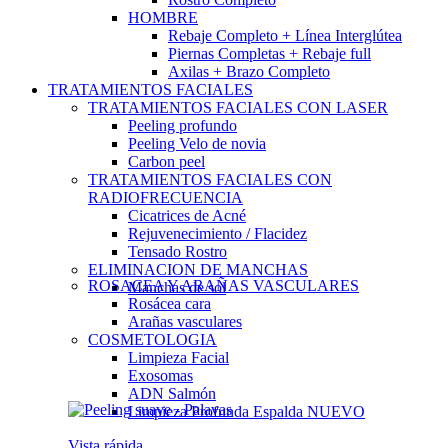
HOMBRE
Rebaje Completo + Línea Interglútea
Piernas Completas + Rebaje full
Axilas + Brazo Completo
TRATAMIENTOS FACIALES
TRATAMIENTOS FACIALES CON LASER
Peeling profundo
Peeling Velo de novia
Carbon peel
TRATAMIENTOS FACIALES CON
RADIOFRECUENCIA
Cicatrices de Acné
Rejuvenecimiento / Flacidez
Tensado Rostro
ELIMINACION DE MANCHAS
ROSACEA Y ARAÑAS VASCULARES
Manchas de sol
Rosácea cara
Arañas vasculares
COSMETOLOGIA
Limpieza Facial
Exosomas
ADN Salmón
Limpieza Profunda Espalda
NUEVO
Vista rápida