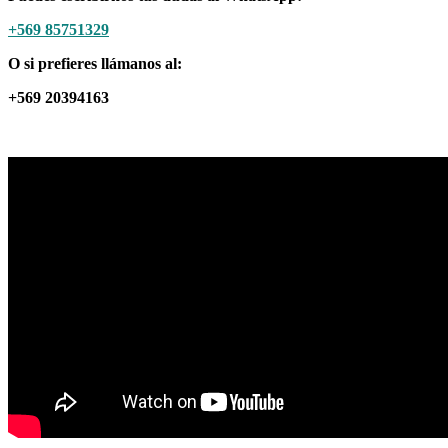
+569 85751329
O si prefieres llámanos al:
+569 20394163