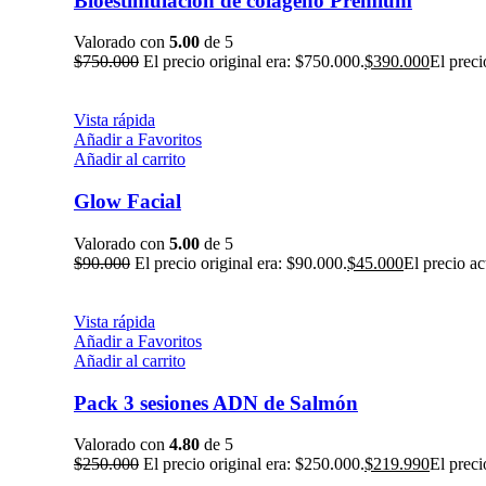
Bioestimulación de colágeno Premium
Valorado con
5.00
de 5
$
750.000
El precio original era: $750.000.
$
390.000
El preci
Vista rápida
Añadir a Favoritos
Añadir al carrito
Glow Facial
Valorado con
5.00
de 5
$
90.000
El precio original era: $90.000.
$
45.000
El precio ac
Vista rápida
Añadir a Favoritos
Añadir al carrito
Pack 3 sesiones ADN de Salmón
Valorado con
4.80
de 5
$
250.000
El precio original era: $250.000.
$
219.990
El preci