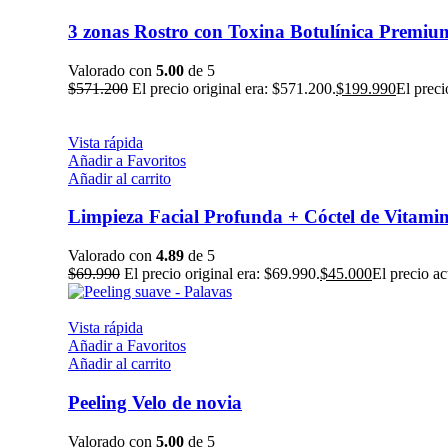
3 zonas Rostro con Toxina Botulínica Premiu
Valorado con
5.00
de 5
$
571.200
El precio original era: $571.200.
$
199.990
El preci
Vista rápida
Añadir a Favoritos
Añadir al carrito
Limpieza Facial Profunda + Cóctel de Vitami
Valorado con
4.89
de 5
$
69.990
El precio original era: $69.990.
$
45.000
El precio ac
Vista rápida
Añadir a Favoritos
Añadir al carrito
Peeling Velo de novia
Valorado con
5.00
de 5