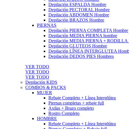
Depilación ESPALDA Hombre
Depilación PECTORAL Hombre
Depilación ABDOMEN Hombre
Depilación BRAZOS Hombre
PIERNAS
Depilación PIERNA COMPLETA Hombre
Depilación MEDIA PIERNA hombre
Depilación MEDIA PIERNA + RODILLA
Depilación GLUTEOS Hombre
Depilación LÍNEA INTERGLUTEA Homb
Depilación DEDOS PIES Hombres
VER TODO
VER TODO
VER TODO
Depilación KIDS
COMBOS & PACKS
MUJER
Rebaje Completo + Línea Interglútea
Piernas completas + rebaje full
Axilas + Brazo completo
Rostro Completo
HOMBRE
Rebaje Completo + Línea Interglútea
Piernas Completas + Rebaje full