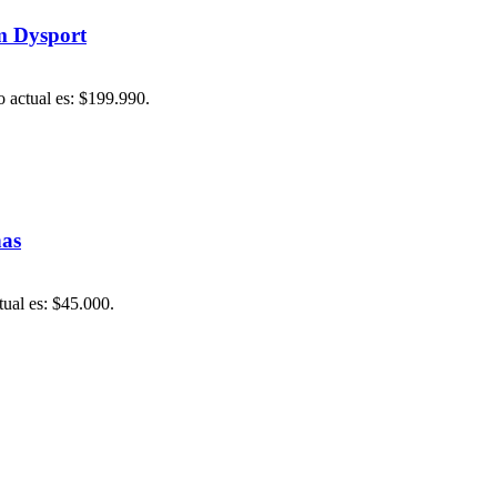
m Dysport
o actual es: $199.990.
nas
tual es: $45.000.