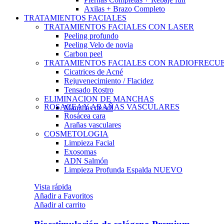
Axilas + Brazo Completo
TRATAMIENTOS FACIALES
TRATAMIENTOS FACIALES CON LASER
Peeling profundo
Peeling Velo de novia
Carbon peel
TRATAMIENTOS FACIALES CON RADIOFRECU
Cicatrices de Acné
Rejuvenecimiento / Flacidez
Tensado Rostro
ELIMINACION DE MANCHAS
ROSACEA Y ARAÑAS VASCULARES
Manchas de sol
Rosácea cara
Arañas vasculares
COSMETOLOGIA
Limpieza Facial
Exosomas
ADN Salmón
Limpieza Profunda Espalda
NUEVO
Vista rápida
Añadir a Favoritos
Añadir al carrito