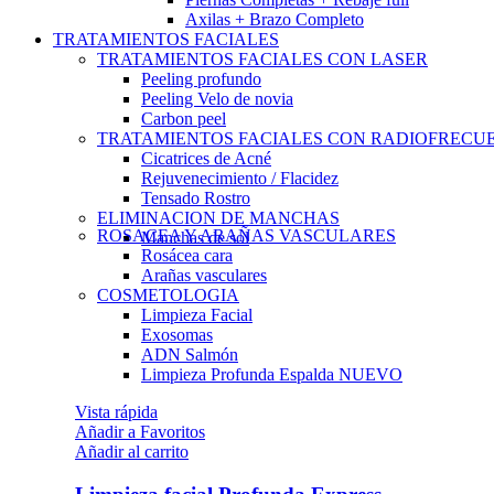
Axilas + Brazo Completo
TRATAMIENTOS FACIALES
TRATAMIENTOS FACIALES CON LASER
Peeling profundo
Peeling Velo de novia
Carbon peel
TRATAMIENTOS FACIALES CON RADIOFRECU
Cicatrices de Acné
Rejuvenecimiento / Flacidez
Tensado Rostro
ELIMINACION DE MANCHAS
ROSACEA Y ARAÑAS VASCULARES
Manchas de sol
Rosácea cara
Arañas vasculares
COSMETOLOGIA
Limpieza Facial
Exosomas
ADN Salmón
Limpieza Profunda Espalda
NUEVO
Vista rápida
Añadir a Favoritos
Añadir al carrito