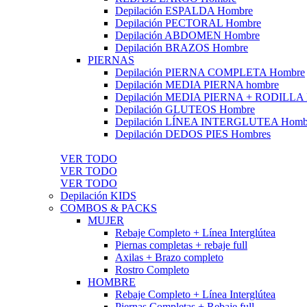
Depilación ESPALDA Hombre
Depilación PECTORAL Hombre
Depilación ABDOMEN Hombre
Depilación BRAZOS Hombre
PIERNAS
Depilación PIERNA COMPLETA Hombre
Depilación MEDIA PIERNA hombre
Depilación MEDIA PIERNA + RODILLA
Depilación GLUTEOS Hombre
Depilación LÍNEA INTERGLUTEA Homb
Depilación DEDOS PIES Hombres
VER TODO
VER TODO
VER TODO
Depilación KIDS
COMBOS & PACKS
MUJER
Rebaje Completo + Línea Interglútea
Piernas completas + rebaje full
Axilas + Brazo completo
Rostro Completo
HOMBRE
Rebaje Completo + Línea Interglútea
Piernas Completas + Rebaje full