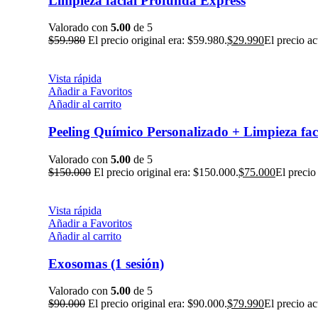
Limpieza facial Profunda Express
Valorado con
5.00
de 5
$
59.980
El precio original era: $59.980.
$
29.990
El precio ac
Vista rápida
Añadir a Favoritos
Añadir al carrito
Peeling Químico Personalizado + Limpieza fa
Valorado con
5.00
de 5
$
150.000
El precio original era: $150.000.
$
75.000
El precio
Vista rápida
Añadir a Favoritos
Añadir al carrito
Exosomas (1 sesión)
Valorado con
5.00
de 5
$
90.000
El precio original era: $90.000.
$
79.990
El precio ac