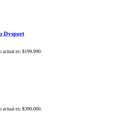
m Dysport
o actual es: $199.990.
o actual es: $390.000.