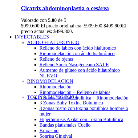
Cicatriz abdominoplastia o cesárea
Valorado con
5.00
de 5
$
999.600
El precio original era: $999.600.
$
499.800
El
precio actual es: $499.800.
INYECTABLES
ACIDO HIALURONICO
Relleno de labios con ácido hialuronico
Rinomodelación con ácido hialurónico
Relleno de ojeras
Relleno Surco Nasogeneano
SALE
Aumento de glúteo con ácido hilaurónico
NUEVO
RINOMODELACION
Rinomodelación
Rinomodelación + Relleno de labios
TOXINA BUTOLÍNICA
3 Zonas Toxina Botulínica + Rinomodelación
3 Zonas Baby Toxina Botulínica
3 zonas rostro con toxina botulínica hombre o
mujer
Hiperhidrosis Axilar con Toxina Botulínica
Bandas platismales Cuello
Bruxismo
Sonrisa Gingival