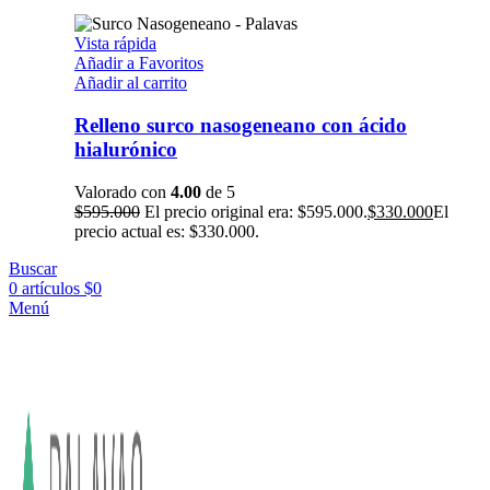
Vista rápida
Añadir a Favoritos
Añadir al carrito
Relleno surco nasogeneano con ácido
hialurónico
Valorado con
4.00
de 5
$
595.000
El precio original era: $595.000.
$
330.000
El
precio actual es: $330.000.
Buscar
0
artículos
$
0
Menú