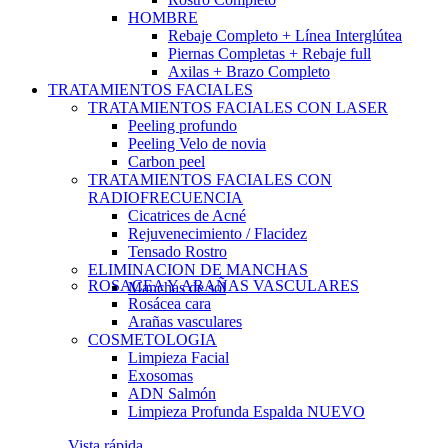
HOMBRE
Rebaje Completo + Línea Interglútea
Piernas Completas + Rebaje full
Axilas + Brazo Completo
TRATAMIENTOS FACIALES
TRATAMIENTOS FACIALES CON LASER
Peeling profundo
Peeling Velo de novia
Carbon peel
TRATAMIENTOS FACIALES CON
RADIOFRECUENCIA
Cicatrices de Acné
Rejuvenecimiento / Flacidez
Tensado Rostro
ELIMINACION DE MANCHAS
ROSACEA Y ARAÑAS VASCULARES
Manchas de sol
Rosácea cara
Arañas vasculares
COSMETOLOGIA
Limpieza Facial
Exosomas
ADN Salmón
Limpieza Profunda Espalda
NUEVO
Vista rápida