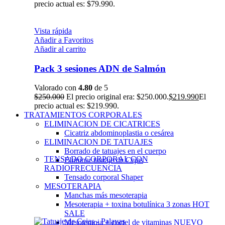
precio actual es: $79.990.
Vista rápida
Añadir a Favoritos
Añadir al carrito
Pack 3 sesiones ADN de Salmón
Valorado con
4.80
de 5
$
250.000
El precio original era: $250.000.
$
219.990
El
precio actual es: $219.990.
TRATAMIENTOS CORPORALES
ELIMINACION DE CICATRICES
Cicatriz abdominoplastia o cesárea
ELIMINACION DE TATUAJES
Borrado de tatuajes en el cuerpo
TENSADO CORPORAL CON
Eliminar tatuaje de Cejas
RADIOFRECUENCIA
Tensado corporal Shaper
MESOTERAPIA
Manchas más mesoterapia
Mesoterapia + toxina botulínica 3 zonas
HOT
SALE
Mesoterapia + coctel de vitaminas
NUEVO