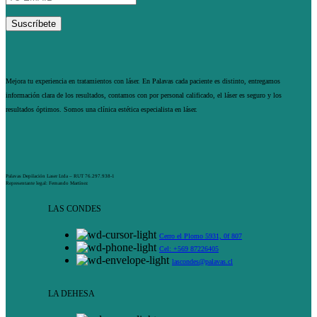
Mejora tu experiencia en tratamientos con láser. En Palavas cada paciente es distinto, entregamos
información clara de los resultados, contamos con por personal calificado, el láser es seguro y los
resultados óptimos. Somos una clínica estética especialista en láser.
Palavas Depilación Laser Ltda – RUT 76.297.938-1
Representante legal: Fernando Martínez
LAS CONDES
Cerro el Plomo 5931, 0f 807
Cel: +569 87226405
lascondes@palavas.cl
LA DEHESA