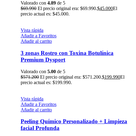
Valorado con
4.89
de 5
$
69.990
El precio original era: $69.990.
$
45.000
El
precio actual es: $45.000.
Vista rápida
Añadir a Favoritos
Añadir al carrito
3 zonas Rostro con Toxina Botulínica
Premium Dysport
Valorado con
5.00
de 5
$
571.200
El precio original era: $571.200.
$
199.990
El
precio actual es: $199.990.
Vista rápida
Añadir a Favoritos
Añadir al carrito
Peeling Químico Personalizado + Limpieza
facial Profunda