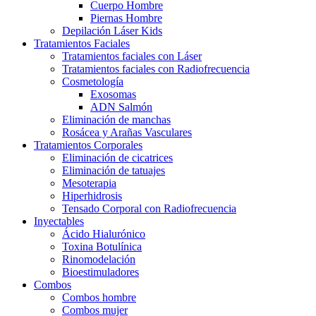
Cuerpo Hombre
Piernas Hombre
Depilación Láser Kids
Tratamientos Faciales
Tratamientos faciales con Láser
Tratamientos faciales con Radiofrecuencia
Cosmetología
Exosomas
ADN Salmón
Eliminación de manchas
Rosácea y Arañas Vasculares
Tratamientos Corporales
Eliminación de cicatrices
Eliminación de tatuajes
Mesoterapia
Hiperhidrosis
Tensado Corporal con Radiofrecuencia
Inyectables
Ácido Hialurónico
Toxina Botulínica
Rinomodelación
Bioestimuladores
Combos
Combos hombre
Combos mujer