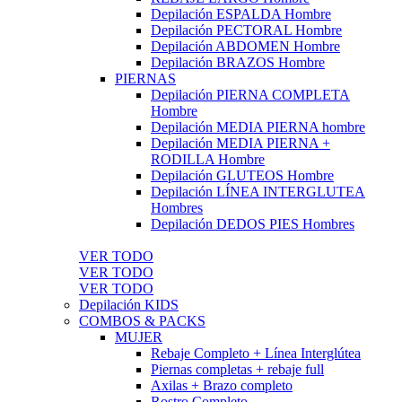
Depilación ESPALDA Hombre
Depilación PECTORAL Hombre
Depilación ABDOMEN Hombre
Depilación BRAZOS Hombre
PIERNAS
Depilación PIERNA COMPLETA
Hombre
Depilación MEDIA PIERNA hombre
Depilación MEDIA PIERNA +
RODILLA Hombre
Depilación GLUTEOS Hombre
Depilación LÍNEA INTERGLUTEA
Hombres
Depilación DEDOS PIES Hombres
VER TODO
VER TODO
VER TODO
Depilación KIDS
COMBOS & PACKS
MUJER
Rebaje Completo + Línea Interglútea
Piernas completas + rebaje full
Axilas + Brazo completo
Rostro Completo