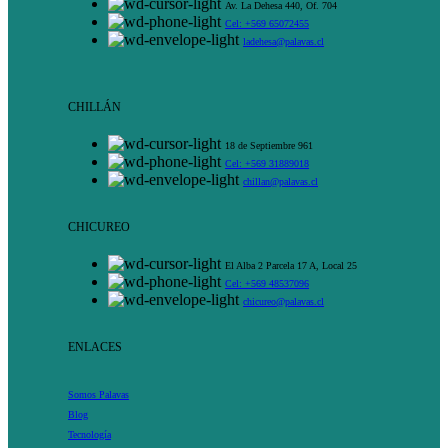
Av. La Dehesa 440, Of. 704
Cel: +569 65072455
ladehesa@palavas.cl
CHILLÁN
18 de Septiembre 961
Cel: +569 31889018
chillan@palavas.cl
CHICUREO
El Alba 2 Parcela 17 A, Local 25
Cel: +569 48537096
chicureo@palavas.cl
ENLACES
Somos Palavas
Blog
Tecnología