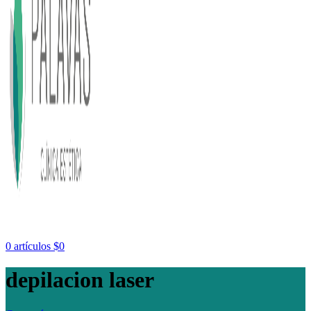
0
artículos
$
0
depilacion laser