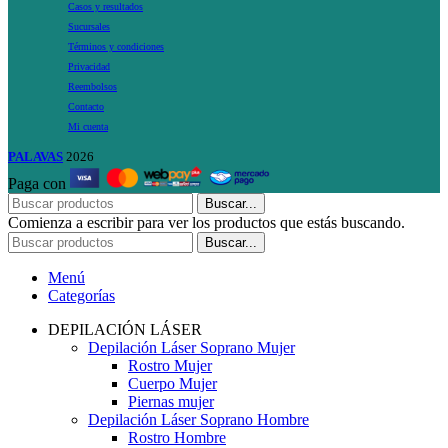
Casos y resultados
Sucursales
Términos y condiciones
Privacidad
Reembolsos
Contacto
Mi cuenta
PALAVAS
2026
Paga con
Buscar...
Comienza a escribir para ver los productos que estás buscando.
Buscar...
Menú
Categorías
DEPILACIÓN LÁSER
Depilación Láser Soprano Mujer
Rostro Mujer
Cuerpo Mujer
Piernas mujer
Depilación Láser Soprano Hombre
Rostro Hombre