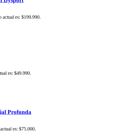
m Dysport
o actual es: $199.990.
tual es: $49.990.
cial Profunda
 actual es: $75.000.