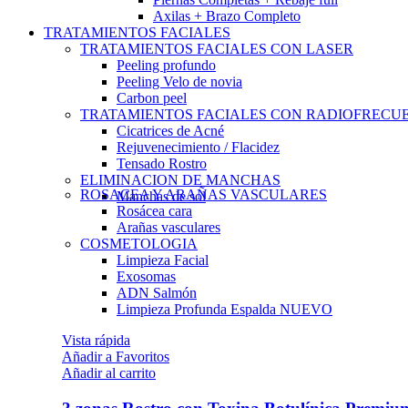
Axilas + Brazo Completo
TRATAMIENTOS FACIALES
TRATAMIENTOS FACIALES CON LASER
Peeling profundo
Peeling Velo de novia
Carbon peel
TRATAMIENTOS FACIALES CON RADIOFRECU
Cicatrices de Acné
Rejuvenecimiento / Flacidez
Tensado Rostro
ELIMINACION DE MANCHAS
ROSACEA Y ARAÑAS VASCULARES
Manchas de sol
Rosácea cara
Arañas vasculares
COSMETOLOGIA
Limpieza Facial
Exosomas
ADN Salmón
Limpieza Profunda Espalda
NUEVO
Vista rápida
Añadir a Favoritos
Añadir al carrito