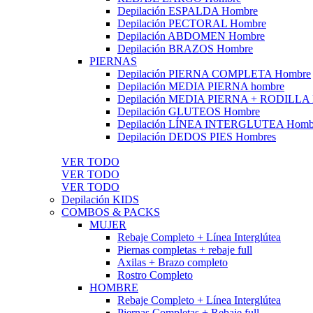
Depilación ESPALDA Hombre
Depilación PECTORAL Hombre
Depilación ABDOMEN Hombre
Depilación BRAZOS Hombre
PIERNAS
Depilación PIERNA COMPLETA Hombre
Depilación MEDIA PIERNA hombre
Depilación MEDIA PIERNA + RODILLA
Depilación GLUTEOS Hombre
Depilación LÍNEA INTERGLUTEA Homb
Depilación DEDOS PIES Hombres
VER TODO
VER TODO
VER TODO
Depilación KIDS
COMBOS & PACKS
MUJER
Rebaje Completo + Línea Interglútea
Piernas completas + rebaje full
Axilas + Brazo completo
Rostro Completo
HOMBRE
Rebaje Completo + Línea Interglútea
Piernas Completas + Rebaje full