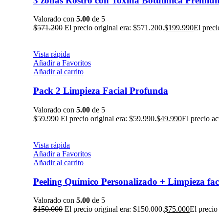
3 zonas Rostro con Toxina Botulínica Premiu
Valorado con
5.00
de 5
$
571.200
El precio original era: $571.200.
$
199.990
El preci
Vista rápida
Añadir a Favoritos
Añadir al carrito
Pack 2 Limpieza Facial Profunda
Valorado con
5.00
de 5
$
59.990
El precio original era: $59.990.
$
49.990
El precio ac
Vista rápida
Añadir a Favoritos
Añadir al carrito
Peeling Químico Personalizado + Limpieza fa
Valorado con
5.00
de 5
$
150.000
El precio original era: $150.000.
$
75.000
El precio