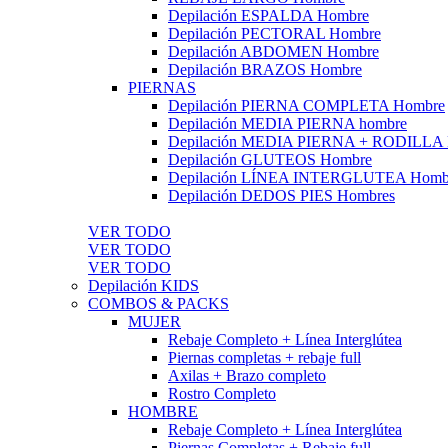
Depilación ESPALDA Hombre
Depilación PECTORAL Hombre
Depilación ABDOMEN Hombre
Depilación BRAZOS Hombre
PIERNAS
Depilación PIERNA COMPLETA Hombre
Depilación MEDIA PIERNA hombre
Depilación MEDIA PIERNA + RODILLA
Depilación GLUTEOS Hombre
Depilación LÍNEA INTERGLUTEA Homb
Depilación DEDOS PIES Hombres
VER TODO
VER TODO
VER TODO
Depilación KIDS
COMBOS & PACKS
MUJER
Rebaje Completo + Línea Interglútea
Piernas completas + rebaje full
Axilas + Brazo completo
Rostro Completo
HOMBRE
Rebaje Completo + Línea Interglútea
Piernas Completas + Rebaje full