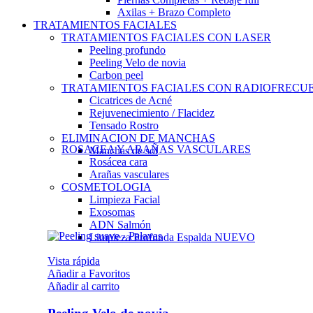
Axilas + Brazo Completo
TRATAMIENTOS FACIALES
TRATAMIENTOS FACIALES CON LASER
Peeling profundo
Peeling Velo de novia
Carbon peel
TRATAMIENTOS FACIALES CON RADIOFRECU
Cicatrices de Acné
Rejuvenecimiento / Flacidez
Tensado Rostro
ELIMINACION DE MANCHAS
ROSACEA Y ARAÑAS VASCULARES
Manchas de sol
Rosácea cara
Arañas vasculares
COSMETOLOGIA
Limpieza Facial
Exosomas
ADN Salmón
Limpieza Profunda Espalda
NUEVO
Vista rápida
Añadir a Favoritos
Añadir al carrito