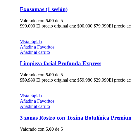
Exosomas (1 sesión)
Valorado con
5.00
de 5
$
90.000
El precio original era: $90.000.
$
79.990
El precio ac
Vista rápida
Añadir a Favoritos
Añadir al carrito
Limpieza facial Profunda Express
Valorado con
5.00
de 5
$
59.980
El precio original era: $59.980.
$
29.990
El precio ac
Vista rápida
Añadir a Favoritos
Añadir al carrito
3 zonas Rostro con Toxina Botulínica Premiu
Valorado con
5.00
de 5