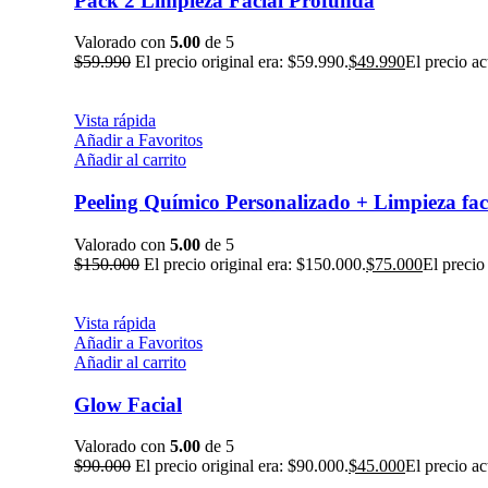
Pack 2 Limpieza Facial Profunda
Valorado con
5.00
de 5
$
59.990
El precio original era: $59.990.
$
49.990
El precio ac
Vista rápida
Añadir a Favoritos
Añadir al carrito
Peeling Químico Personalizado + Limpieza fa
Valorado con
5.00
de 5
$
150.000
El precio original era: $150.000.
$
75.000
El precio
Vista rápida
Añadir a Favoritos
Añadir al carrito
Glow Facial
Valorado con
5.00
de 5
$
90.000
El precio original era: $90.000.
$
45.000
El precio ac