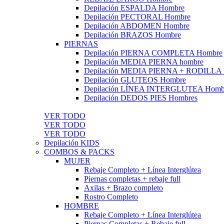
Depilación ESPALDA Hombre
Depilación PECTORAL Hombre
Depilación ABDOMEN Hombre
Depilación BRAZOS Hombre
PIERNAS
Depilación PIERNA COMPLETA Hombre
Depilación MEDIA PIERNA hombre
Depilación MEDIA PIERNA + RODILLA
Depilación GLUTEOS Hombre
Depilación LÍNEA INTERGLUTEA Homb
Depilación DEDOS PIES Hombres
VER TODO
VER TODO
VER TODO
Depilación KIDS
COMBOS & PACKS
MUJER
Rebaje Completo + Línea Interglútea
Piernas completas + rebaje full
Axilas + Brazo completo
Rostro Completo
HOMBRE
Rebaje Completo + Línea Interglútea
Piernas Completas + Rebaje full