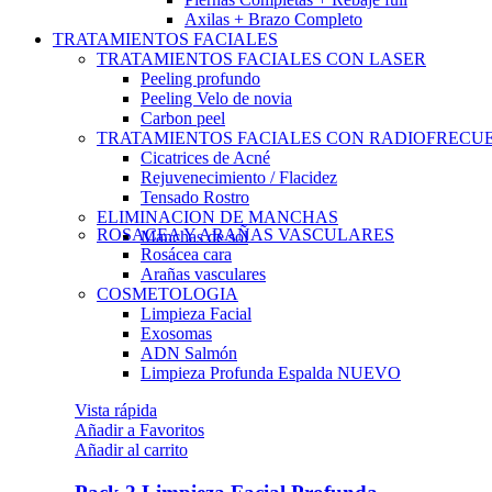
Axilas + Brazo Completo
TRATAMIENTOS FACIALES
TRATAMIENTOS FACIALES CON LASER
Peeling profundo
Peeling Velo de novia
Carbon peel
TRATAMIENTOS FACIALES CON RADIOFRECU
Cicatrices de Acné
Rejuvenecimiento / Flacidez
Tensado Rostro
ELIMINACION DE MANCHAS
ROSACEA Y ARAÑAS VASCULARES
Manchas de sol
Rosácea cara
Arañas vasculares
COSMETOLOGIA
Limpieza Facial
Exosomas
ADN Salmón
Limpieza Profunda Espalda
NUEVO
Vista rápida
Añadir a Favoritos
Añadir al carrito