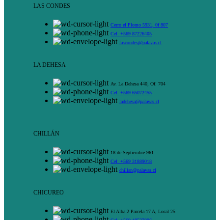
LAS CONDES
Cerro el Plomo 5931, 0f 807
Cel: +569 87226405
lascondes@palavas.cl
LA DEHESA
Av. La Dehesa 440, Of. 704
Cel: +569 65072455
ladehesa@palavas.cl
CHILLÁN
18 de Septiembre 961
Cel: +569 31889018
chillan@palavas.cl
CHICUREO
El Alba 2 Parcela 17 A, Local 25