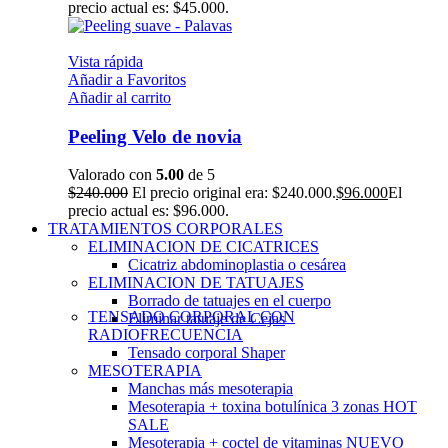
precio actual es: $45.000.
Vista rápida
Añadir a Favoritos
Añadir al carrito
Peeling Velo de novia
Valorado con
5.00
de 5
$
240.000
El precio original era: $240.000.
$
96.000
El
precio actual es: $96.000.
TRATAMIENTOS CORPORALES
ELIMINACION DE CICATRICES
Cicatriz abdominoplastia o cesárea
ELIMINACION DE TATUAJES
Borrado de tatuajes en el cuerpo
TENSADO CORPORAL CON
Eliminar tatuaje de Cejas
RADIOFRECUENCIA
Tensado corporal Shaper
MESOTERAPIA
Manchas más mesoterapia
Mesoterapia + toxina botulínica 3 zonas
HOT
SALE
Mesoterapia + coctel de vitaminas
NUEVO