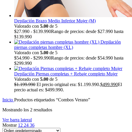
Depilación Brazo Medio Inferior Mujer (M)
Valorado con
5.00
de 5
$
27.990
-
$
139.990
Rango de precios: desde $27.990 hasta
$139.990
Depilación
piernas completas hombre (XL)
Valorado con
5.00
de 5
$
54.990
-
$
299.990
Rango de precios: desde $54.990 hasta
$299.990
Depilación Piernas completas + Rebaje completo Mujer
Valorado con
5.00
de 5
$
1.199.990
El precio original era: $1.199.990.
$
499.990
El
precio actual es: $499.990.
Inicio
Productos etiquetados “Combos Verano”
Mostrando los 2 resultados
Ver barra lateral
Mostrar
12
24
36