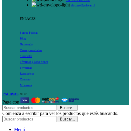
Cel: +569 48537096
chicureo@palavas.cl
ENLACES
Somos Palavas
Blog
Tecnología
Casos y resultados
Sucursales
Términos y condiciones
Privacidad
Reembolsos
Contacto
Mi cuenta
PALAVAS
2026
Paga con
Buscar...
Comienza a escribir para ver los productos que estás buscando.
Buscar...
Menú