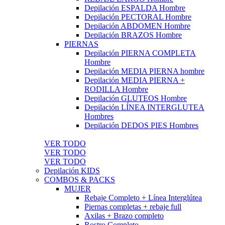
Depilación ESPALDA Hombre
Depilación PECTORAL Hombre
Depilación ABDOMEN Hombre
Depilación BRAZOS Hombre
PIERNAS
Depilación PIERNA COMPLETA
Hombre
Depilación MEDIA PIERNA hombre
Depilación MEDIA PIERNA +
RODILLA Hombre
Depilación GLUTEOS Hombre
Depilación LÍNEA INTERGLUTEA
Hombres
Depilación DEDOS PIES Hombres
VER TODO
VER TODO
VER TODO
Depilación KIDS
COMBOS & PACKS
MUJER
Rebaje Completo + Línea Interglútea
Piernas completas + rebaje full
Axilas + Brazo completo
Rostro Completo