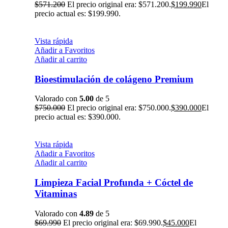
$
571.200
El precio original era: $571.200.
$
199.990
El
precio actual es: $199.990.
Vista rápida
Añadir a Favoritos
Añadir al carrito
Bioestimulación de colágeno Premium
Valorado con
5.00
de 5
$
750.000
El precio original era: $750.000.
$
390.000
El
precio actual es: $390.000.
Vista rápida
Añadir a Favoritos
Añadir al carrito
Limpieza Facial Profunda + Cóctel de
Vitaminas
Valorado con
4.89
de 5
$
69.990
El precio original era: $69.990.
$
45.000
El