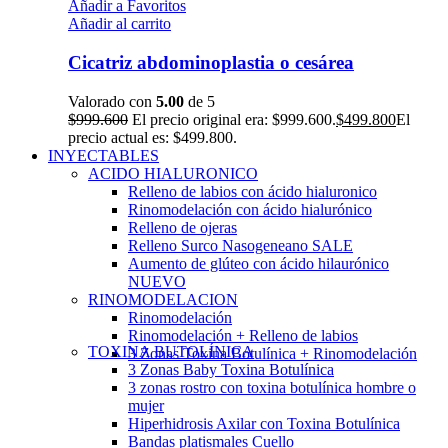
Añadir a Favoritos
Añadir al carrito
Cicatriz abdominoplastia o cesárea
Valorado con
5.00
de 5
$
999.600
El precio original era: $999.600.
$
499.800
El
precio actual es: $499.800.
INYECTABLES
ACIDO HIALURONICO
Relleno de labios con ácido hialuronico
Rinomodelación con ácido hialurónico
Relleno de ojeras
Relleno Surco Nasogeneano
SALE
Aumento de glúteo con ácido hilaurónico
NUEVO
RINOMODELACION
Rinomodelación
Rinomodelación + Relleno de labios
TOXINA BUTOLÍNICA
3 Zonas Toxina Botulínica + Rinomodelación
3 Zonas Baby Toxina Botulínica
3 zonas rostro con toxina botulínica hombre o
mujer
Hiperhidrosis Axilar con Toxina Botulínica
Bandas platismales Cuello