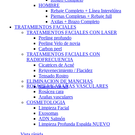
HOMBRE
Rebaje Completo + Línea Interglútea
Piernas Completas + Rebaje full
Axilas + Brazo Completo
TRATAMIENTOS FACIALES
TRATAMIENTOS FACIALES CON LASER
Peeling profundo
Peeling Velo de novia
Carbon peel
TRATAMIENTOS FACIALES CON
RADIOFRECUENCIA
Cicatrices de Acné
Rejuvenecimiento / Flacidez
Tensado Rostro
ELIMINACION DE MANCHAS
ROSACEA Y ARAÑAS VASCULARES
Manchas de sol
Rosácea cara
Arañas vasculares
COSMETOLOGIA
Limpieza Facial
Exosomas
ADN Salmón
Limpieza Profunda Espalda
NUEVO
Vista rápida