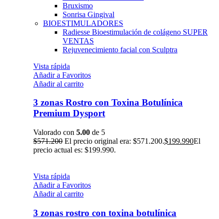
Bruxismo
Sonrisa Gingival
BIOESTIMULADORES
Radiesse Bioestimulación de colágeno
SUPER
VENTAS
Rejuvenecimiento facial con Sculptra
Vista rápida
Añadir a Favoritos
Añadir al carrito
3 zonas Rostro con Toxina Botulínica
Premium Dysport
Valorado con
5.00
de 5
$
571.200
El precio original era: $571.200.
$
199.990
El
precio actual es: $199.990.
Vista rápida
Añadir a Favoritos
Añadir al carrito
3 zonas rostro con toxina botulínica