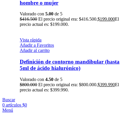
hombre o mujer
Valorado con
5.00
de 5
$
416.500
El precio original era: $416.500.
$
199.000
El
precio actual es: $199.000.
Vista rápida
Añadir a Favoritos
Añadir al carrito
Definición de contorno mandibular (hasta
5ml de ácido hialurónico)
Valorado con
4.50
de 5
$
800.000
El precio original era: $800.000.
$
399.990
El
precio actual es: $399.990.
Buscar
0
artículos
$
0
Menú