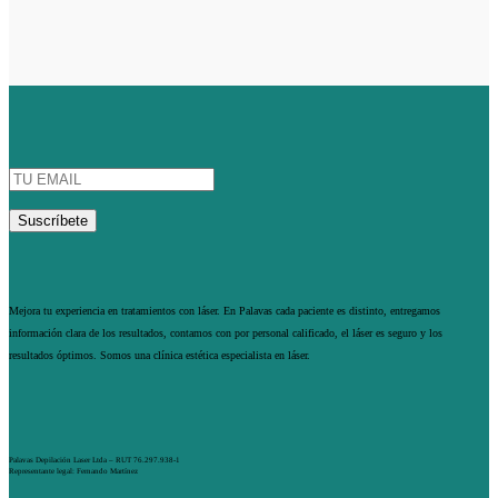
Mejora tu experiencia en tratamientos con láser. En Palavas cada paciente es distinto, entregamos
información clara de los resultados, contamos con por personal calificado, el láser es seguro y los
resultados óptimos. Somos una clínica estética especialista en láser.
Palavas Depilación Laser Ltda – RUT 76.297.938-1
Representante legal: Fernando Martínez