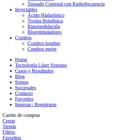
Tensado Corporal con Radiofrecuencia
Inyectables
Ácido Hialurónico
Toxina Botulínica
Rinomodelación
Bioestimuladores
Combos
Combos hombre
Combos mujer
Home
Tecnología Láser Soprano
Casos y Resultados
Blog
Somos
Sucursales
Contacto
Favoritos
Ingresar / Registrarse
Carrito de compras
Cerrar
Tienda
Filtros
Favoritos