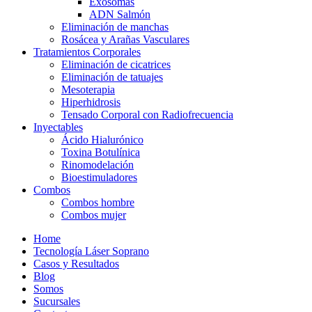
Exosomas
ADN Salmón
Eliminación de manchas
Rosácea y Arañas Vasculares
Tratamientos Corporales
Eliminación de cicatrices
Eliminación de tatuajes
Mesoterapia
Hiperhidrosis
Tensado Corporal con Radiofrecuencia
Inyectables
Ácido Hialurónico
Toxina Botulínica
Rinomodelación
Bioestimuladores
Combos
Combos hombre
Combos mujer
Home
Tecnología Láser Soprano
Casos y Resultados
Blog
Somos
Sucursales