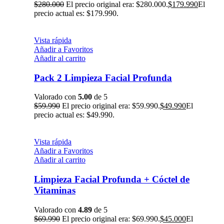
$
280.000
El precio original era: $280.000.
$
179.990
El
precio actual es: $179.990.
Vista rápida
Añadir a Favoritos
Añadir al carrito
Pack 2 Limpieza Facial Profunda
Valorado con
5.00
de 5
$
59.990
El precio original era: $59.990.
$
49.990
El
precio actual es: $49.990.
Vista rápida
Añadir a Favoritos
Añadir al carrito
Limpieza Facial Profunda + Cóctel de
Vitaminas
Valorado con
4.89
de 5
$
69.990
El precio original era: $69.990.
$
45.000
El