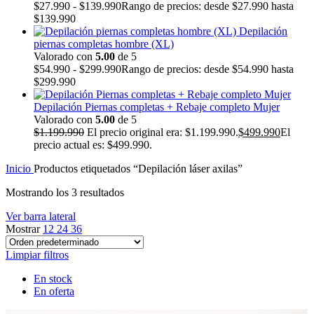
$
27.990
-
$
139.990
Rango de precios: desde $27.990 hasta
$139.990
Depilación
piernas completas hombre (XL)
Valorado con
5.00
de 5
$
54.990
-
$
299.990
Rango de precios: desde $54.990 hasta
$299.990
Depilación Piernas completas + Rebaje completo Mujer
Valorado con
5.00
de 5
$
1.199.990
El precio original era: $1.199.990.
$
499.990
El
precio actual es: $499.990.
Inicio
Productos etiquetados “Depilación láser axilas”
Mostrando los 3 resultados
Ver barra lateral
Mostrar
12
24
36
Limpiar filtros
En stock
En oferta