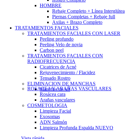
HOMBRE
Rebaje Completo + Línea Interglútea
Piernas Completas + Rebaje full
Axilas + Brazo Completo
TRATAMIENTOS FACIALES
TRATAMIENTOS FACIALES CON LASER
Peeling profundo
Peeling Velo de novia
Carbon peel
TRATAMIENTOS FACIALES CON
RADIOFRECUENCIA
Cicatrices de Acné
Rejuvenecimiento / Flacidez
Tensado Rostro
ELIMINACION DE MANCHAS
ROSACEA Y ARAÑAS VASCULARES
Manchas de sol
Rosácea cara
Arañas vasculares
COSMETOLOGIA
Limpieza Facial
Exosomas
ADN Salmón
Limpieza Profunda Espalda
NUEVO
Vista rápida