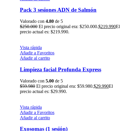
Pack 3 sesiones ADN de Salmón
Valorado con
4.80
de 5
$
250.000
El precio original era: $250.000.
$
219.990
El
precio actual es: $219.990.
Vista rápida
Añadir a Favoritos
Añadir al carrito
Limpieza facial Profunda Express
Valorado con
5.00
de 5
$
59.980
El precio original era: $59.980.
$
29.990
El
precio actual es: $29.990.
Vista rápida
Añadir a Favoritos
Añadir al carrito
Exosomas (1 sesión)