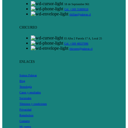
18 de Septiembre 961
Cel: +569 31889018
chillan@palavas.cl
CHICUREO
El Alba 2 Parcela 17 A, Local 25
Cel: +569 48537096
chicureo@palavas.cl
ENLACES
Somos Palavas
Blog
Tecnología
Casos y resultados
Sucursales
Términos y condiciones
Privacidad
Reembolsos
Contacto
Mi cuenta