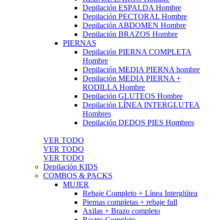
Depilación ESPALDA Hombre
Depilación PECTORAL Hombre
Depilación ABDOMEN Hombre
Depilación BRAZOS Hombre
PIERNAS
Depilación PIERNA COMPLETA
Hombre
Depilación MEDIA PIERNA hombre
Depilación MEDIA PIERNA +
RODILLA Hombre
Depilación GLUTEOS Hombre
Depilación LÍNEA INTERGLUTEA
Hombres
Depilación DEDOS PIES Hombres
VER TODO
VER TODO
VER TODO
Depilación KIDS
COMBOS & PACKS
MUJER
Rebaje Completo + Línea Interglútea
Piernas completas + rebaje full
Axilas + Brazo completo
Rostro Completo