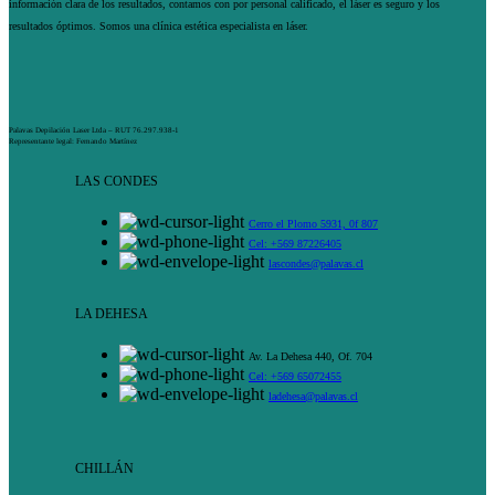
información clara de los resultados, contamos con por personal calificado, el láser es seguro y los
resultados óptimos. Somos una clínica estética especialista en láser.
Palavas Depilación Laser Ltda – RUT 76.297.938-1
Representante legal: Fernando Martínez
LAS CONDES
Cerro el Plomo 5931, 0f 807
Cel: +569 87226405
lascondes@palavas.cl
LA DEHESA
Av. La Dehesa 440, Of. 704
Cel: +569 65072455
ladehesa@palavas.cl
CHILLÁN