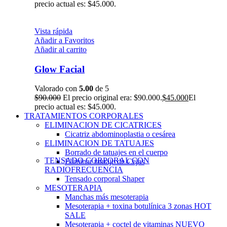
precio actual es: $45.000.
Vista rápida
Añadir a Favoritos
Añadir al carrito
Glow Facial
Valorado con
5.00
de 5
$
90.000
El precio original era: $90.000.
$
45.000
El
precio actual es: $45.000.
TRATAMIENTOS CORPORALES
ELIMINACION DE CICATRICES
Cicatriz abdominoplastia o cesárea
ELIMINACION DE TATUAJES
Borrado de tatuajes en el cuerpo
TENSADO CORPORAL CON
Eliminar tatuaje de Cejas
RADIOFRECUENCIA
Tensado corporal Shaper
MESOTERAPIA
Manchas más mesoterapia
Mesoterapia + toxina botulínica 3 zonas
HOT
SALE
Mesoterapia + coctel de vitaminas
NUEVO