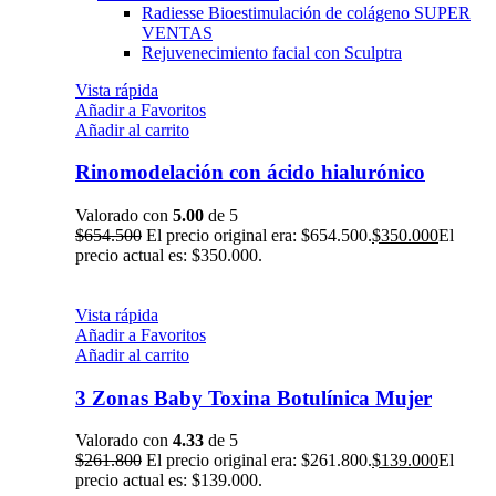
Radiesse Bioestimulación de colágeno
SUPER
VENTAS
Rejuvenecimiento facial con Sculptra
Vista rápida
Añadir a Favoritos
Añadir al carrito
Rinomodelación con ácido hialurónico
Valorado con
5.00
de 5
$
654.500
El precio original era: $654.500.
$
350.000
El
precio actual es: $350.000.
Vista rápida
Añadir a Favoritos
Añadir al carrito
3 Zonas Baby Toxina Botulínica Mujer
Valorado con
4.33
de 5
$
261.800
El precio original era: $261.800.
$
139.000
El
precio actual es: $139.000.