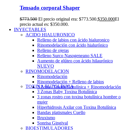
Tensado corporal Shaper
$
773.500
El precio original era: $773.500.
$
350.000
El
precio actual es: $350.000.
INYECTABLES
ACIDO HIALURONICO
Relleno de labios con ácido hialuronico
Rinomodelación con ácido hialurónico
Relleno de ojeras
Relleno Surco Nasogeneano
SALE
Aumento de glúteo con ácido hilaurónico
NUEVO
RINOMODELACION
Rinomodelación
Rinomodelación + Relleno de labios
TOXINA BUTOLÍNICA
3 Zonas Toxina Botulínica + Rinomodelación
3 Zonas Baby Toxina Botulínica
3 zonas rostro con toxina botulínica hombre o
mujer
Hiperhidrosis Axilar con Toxina Botulínica
Bandas platismales Cuello
Bruxismo
Sonrisa Gingival
BIOESTIMULADORES