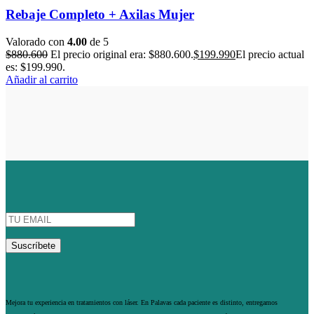
Rebaje Completo + Axilas Mujer
Valorado con
4.00
de 5
$
880.600
El precio original era: $880.600.
$
199.990
El precio actual
es: $199.990.
Añadir al carrito
Mejora tu experiencia en tratamientos con láser. En Palavas cada paciente es distinto, entregamos