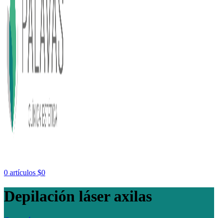
0
artículos
$
0
Depilación láser axilas